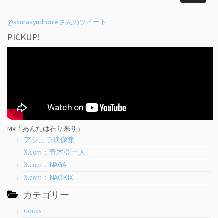
索:
@asurasyndromeさんのツイート
PICKUP!
MV「あんたは在り来り」
アシュラ映像集
X.com：青木亞一人
X.com：NAGA
X.com：NAOKIX
カテゴリー
Goods