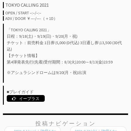
TOKYO CALLING 2021
–:–/–:–
—-/—-（＋1D）
「TOKYO CALLING 2021」
日程：9/18(土)・9/19(日)・9/20(月・祝)
チケット：前売料金 1日券\5,000 (D代込) 3日通し券\13,500 (3D代
込)
【チケット情報】
第4弾発表先行(先着)受付期間：8/3(火)20:00～8/13(金)23:59
※アシュラシンドロームは9/20(月・祝)出演
■プレイガイド
イープラス
投稿ナビゲーション