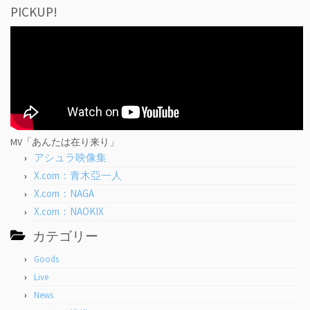
PICKUP!
MV「あんたは在り来り」
アシュラ映像集
X.com：青木亞一人
X.com：NAGA
X.com：NAOKIX
カテゴリー
Goods
Live
News