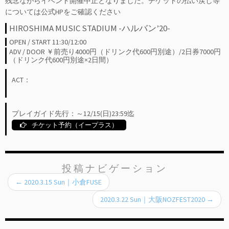
残念ながらイベント開催中止となりました。チケットの払い戻し等
については公式HPをご確認ください
HIROSHIMA MUSIC STADIUM -ハルバン’20-
11:30/12:00
前売り4000円（ドリンク代600円別途）/2日券7000円
（ドリンク代600円別途×2日間）
ACT：
プレイガイド先行：～12/15(日)23:59迄
チケット予約（イープラス）
投稿ナビゲーション
←
2020.3.15 Sun｜小倉FUSE
2020.3.22 Sun｜大阪NOZFEST2020
→