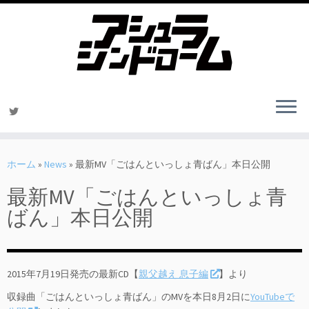
コ
ン
ホーム
»
News
»
最新MV「ごはんといっしょ青ばん」本日公開
テ
最新MV「ごはんといっしょ青
ン
ツ
ばん」本日公開
へ
ス
キ
ッ
2015年7月19日発売の最新CD【
親父越え 息子編
】より
プ
収録曲「ごはんといっしょ青ばん」のMVを本日8月2日に
YouTubeで