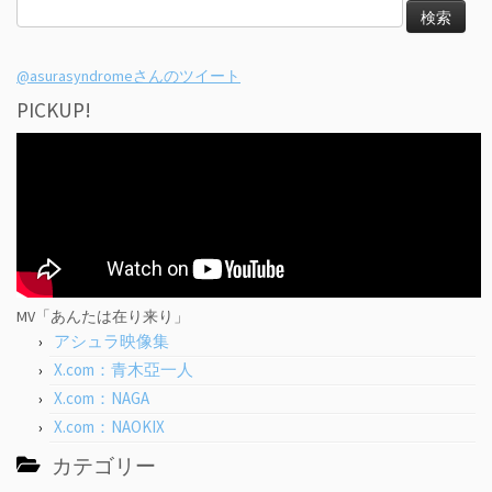
検
索:
@asurasyndromeさんのツイート
PICKUP!
MV「あんたは在り来り」
アシュラ映像集
X.com：青木亞一人
X.com：NAGA
X.com：NAOKIX
カテゴリー