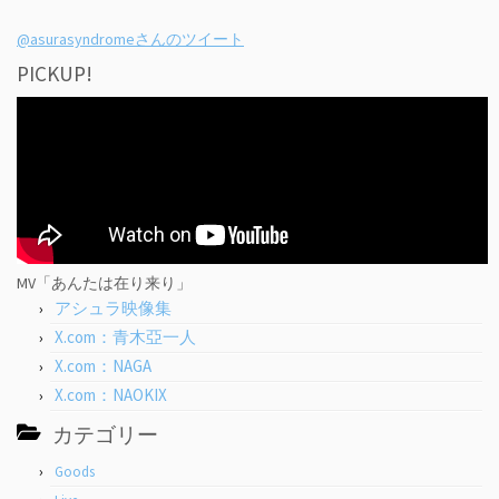
@asurasyndromeさんのツイート
PICKUP!
MV「あんたは在り来り」
アシュラ映像集
X.com：青木亞一人
X.com：NAGA
X.com：NAOKIX
カテゴリー
Goods