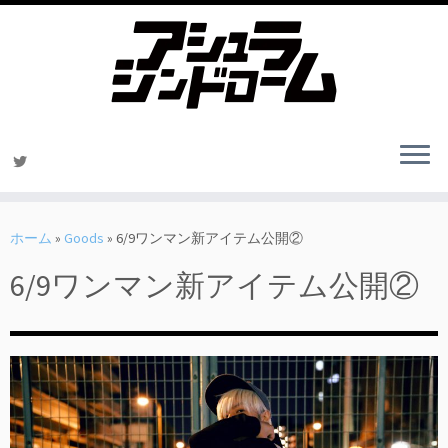
コ
ン
ホーム
»
Goods
»
6/9ワンマン新アイテム公開②
テ
6/9ワンマン新アイテム公開②
ン
ツ
へ
ス
キ
ッ
プ