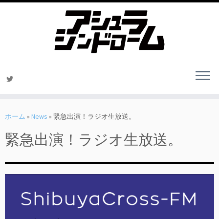
コ
ン
ホーム
»
News
»
緊急出演！ラジオ生放送。
テ
緊急出演！ラジオ生放送。
ン
ツ
へ
ス
キ
ッ
プ