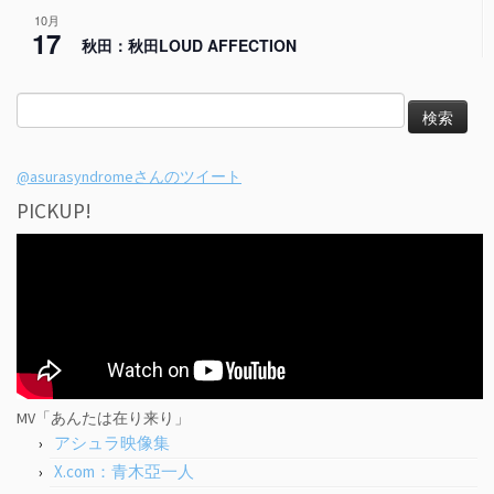
10月
17
秋田：秋田LOUD AFFECTION
検
索:
@asurasyndromeさんのツイート
PICKUP!
MV「あんたは在り来り」
アシュラ映像集
X.com：青木亞一人