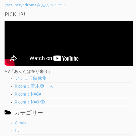
@asurasyndromeさんのツイート
PICKUP!
MV「あんたは在り来り」
アシュラ映像集
X.com：青木亞一人
X.com：NAGA
X.com：NAOKIX
カテゴリー
Goods
Live