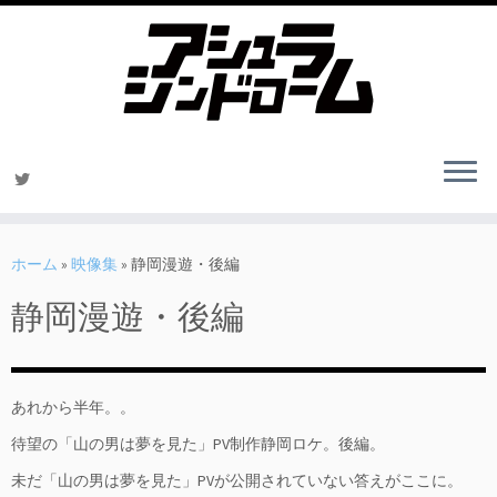
コ
ン
ホーム
»
映像集
»
静岡漫遊・後編
テ
静岡漫遊・後編
ン
ツ
へ
ス
キ
あれから半年。。
ッ
待望の「山の男は夢を見た」PV制作静岡ロケ。後編。
プ
未だ「山の男は夢を見た」PVが公開されていない答えがここに。