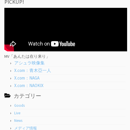
PICKUP!
MV「あんたは在り来り」
アシュラ映像集
X.com：青木亞一人
X.com：NAGA
X.com：NAOKIX
カテゴリー
Goods
Live
News
メディア情報