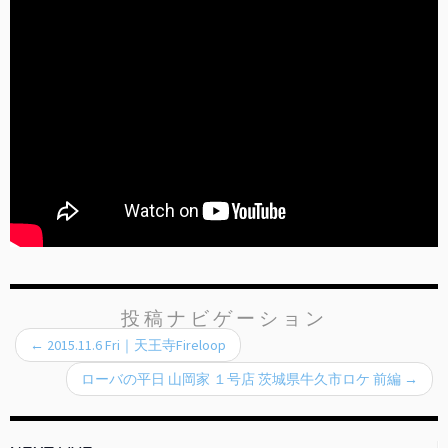
投稿ナビゲーション
←
2015.11.6 Fri｜天王寺Fireloop
ローバの平日 山岡家 １号店 茨城県牛久市ロケ 前編
→