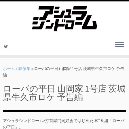
コ
ン
ホーム
»
映像集
»
ローバの平日 山岡家 1号店 茨城県牛久市ロケ 予告
テ
編
ン
ローバの平日 山岡家 1号店 茨城
ツ
へ
県牛久市ロケ 予告編
ス
キ
ッ
プ
アシュラシンドローム×打首獄門同好会ではじめたUST番組「ローバ
の平日」。